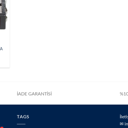
TA
İADE GARANTİSİ
%10
TAGS
İlet
✉ i