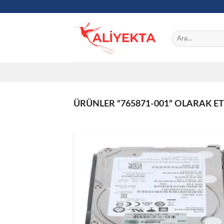
Skip
to
content
Ara:
ÜRÜNLER “765871-001” OLARAK ET