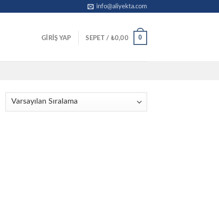
info@aliyekta.com
0
GIRIŞ YAP
SEPET /
₺
0,00