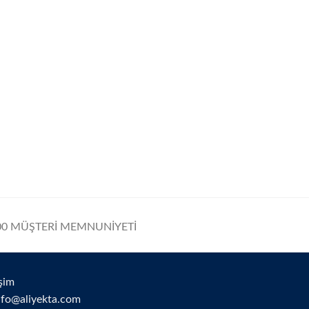
0 MÜŞTERİ MEMNUNİYETİ
işim
nfo@aliyekta.com