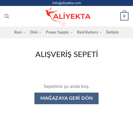
Skip
info@aliyekta.com
to
0
content
Ram
Disk
Power Supply
Raid Battery
İletişim
ALIŞVERIŞ SEPETI
Sepetiniz şu anda boş.
MAĞAZAYA GERI DÖN