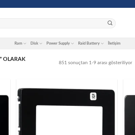
Ram
Disk
Power Supply
Raid Battery
İletişim
K” OLARAK
851 sonuçtan 1-9 arası gösteriliyor