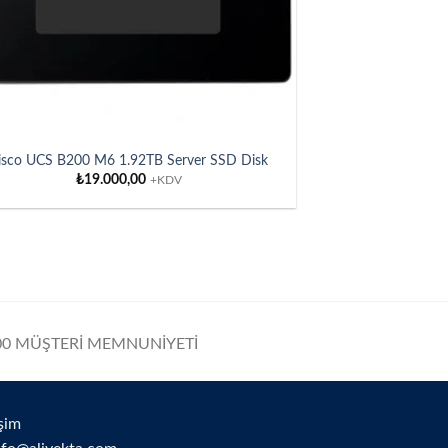
isco UCS B200 M6 1.92TB Server SSD Disk
₺
19.000,00
+KDV
0 MÜŞTERİ MEMNUNİYETİ
işim