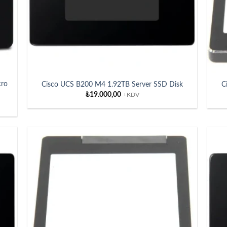
ro
Cisco UCS B200 M4 1.92TB Server SSD Disk
C
₺
19.000,00
+KDV