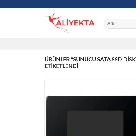
Skip
to
content
Ara:
ÜRÜNLER “SUNUCU SATA SSD DIS
ETIKETLENDI