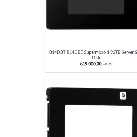
B14DBT B14DBE Supermicro 1.92TB Server 
Disk
₺
19.000,00
+KDV