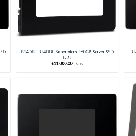
SSD
B14DBT B14DBE Supermicro 960GB Server SSD
B1
Disk
₺
11.000,00
+KDV