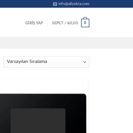
info@aliyekta.com
0
GIRIŞ YAP
SEPET /
₺
0,00