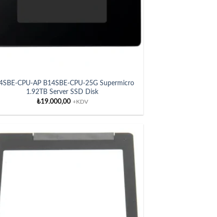
4SBE-CPU-AP B14SBE-CPU-25G Supermicro
1.92TB Server SSD Disk
₺
19.000,00
+KDV