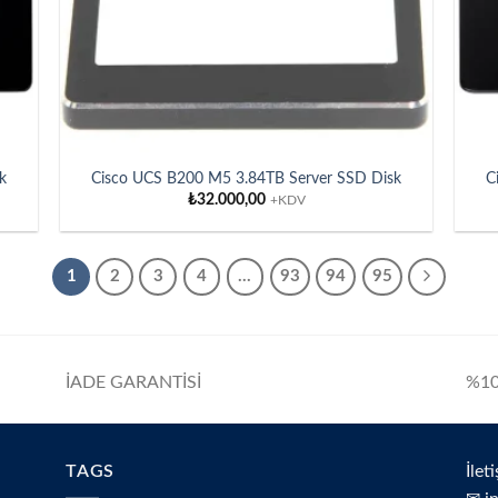
k
Cisco UCS B200 M5 3.84TB Server SSD Disk
C
₺
32.000,00
+KDV
1
2
3
4
…
93
94
95
İADE GARANTİSİ
%10
TAGS
İlet