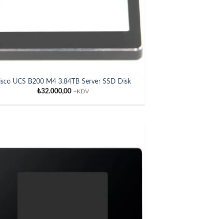
isco UCS B200 M4 3.84TB Server SSD Disk
₺
32.000,00
+KDV