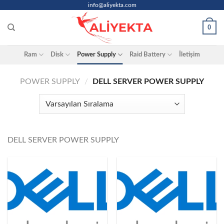
Skip
info@aliyekta.com
to
0
content
Ram
Disk
Power Supply
Raid Battery
İletişim
POWER SUPPLY
/
DELL SERVER POWER SUPPLY
DELL SERVER POWER SUPPLY