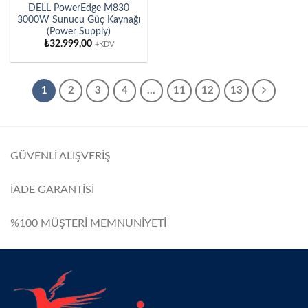
DELL PowerEdge M830
3000W Sunucu Güç Kaynağı
(Power Supply)
₺
32.999,00
+KDV
1
2
3
4
…
11
12
13
GÜVENLİ ALIŞVERİŞ
İADE GARANTİSİ
%100 MÜŞTERİ MEMNUNİYETİ