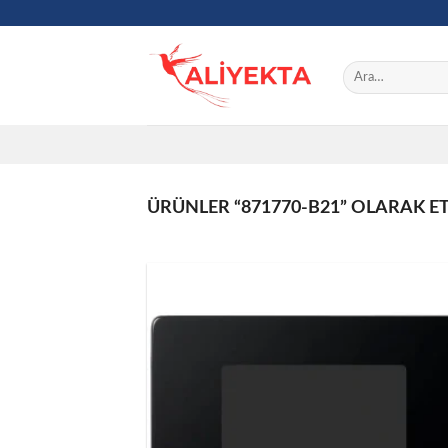
Skip
to
content
Ara:
ÜRÜNLER “871770-B21” OLARAK E