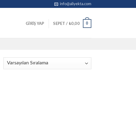
info@aliyekta.com
0
GIRIŞ YAP
SEPET /
₺
0,00