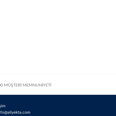
0 MÜŞTERİ MEMNUNİYETİ
işim
nfo@aliyekta.com