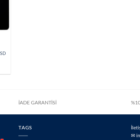
SSD
İADE GARANTİSİ
%10
TAGS
İlet
✉ i