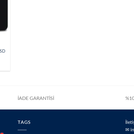
SSD
İADE GARANTİSİ
%10
TAGS
İlet
✉ i