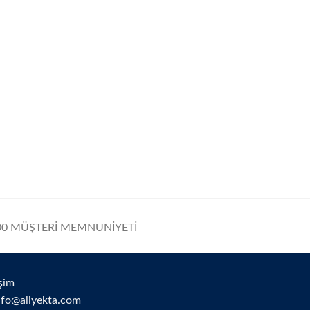
0 MÜŞTERİ MEMNUNİYETİ
işim
nfo@aliyekta.com