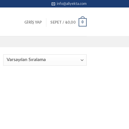
info@aliyekta.com
0
GIRIŞ YAP
SEPET /
₺
0,00