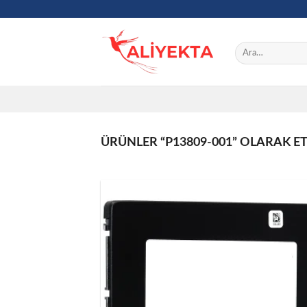
Skip
to
content
Ara:
ÜRÜNLER “P13809-001” OLARAK E