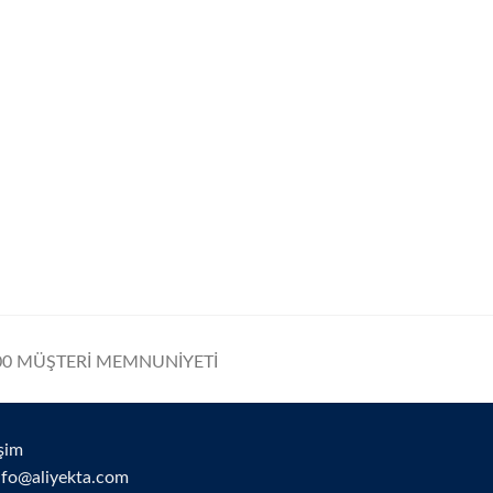
0 MÜŞTERİ MEMNUNİYETİ
işim
nfo@aliyekta.com