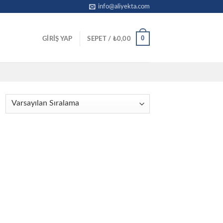
info@aliyekta.com
0
GIRIŞ YAP
SEPET /
₺
0,00