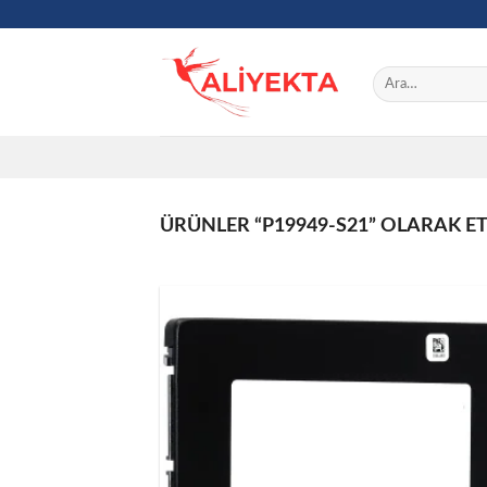
Skip
to
content
Ara:
ÜRÜNLER “P19949-S21” OLARAK E