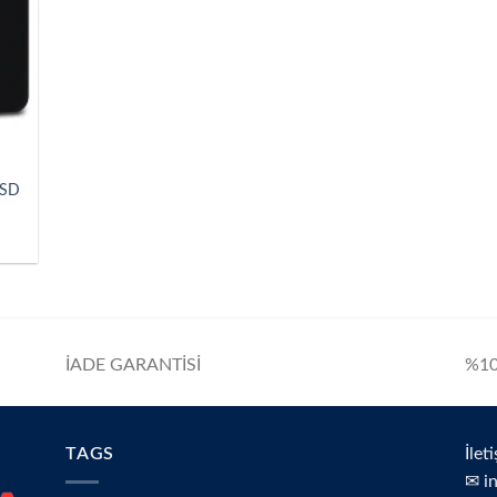
SSD
İADE GARANTİSİ
%10
TAGS
İlet
✉ i