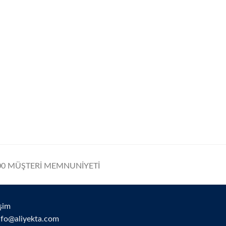
0 MÜŞTERİ MEMNUNİYETİ
işim
nfo@aliyekta.com