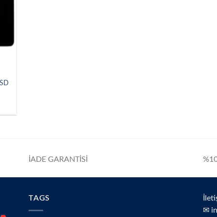
SSD
İADE GARANTİSİ
%10
TAGS
İlet
✉ i