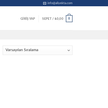
info@aliyekta.com
0
GIRIŞ YAP
SEPET /
₺
0,00