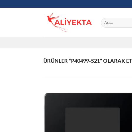
Skip
to
content
Ara:
ÜRÜNLER “P40499-S21” OLARAK E