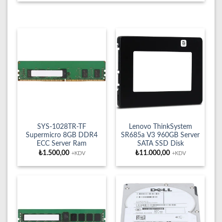
SYS-1028TR-TF
Lenovo ThinkSystem
Supermicro 8GB DDR4
SR685a V3 960GB Server
ECC Server Ram
SATA SSD Disk
₺
1.500,00
₺
11.000,00
+KDV
+KDV