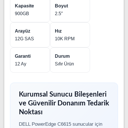
Kapasite
Boyut
900GB
2.5″
Arayüz
Hız
12G SAS
10K RPM
Garanti
Durum
12 Ay
Sıfır Ürün
Kurumsal Sunucu Bileşenleri
ve Güvenilir Donanım Tedarik
Noktası
DELL PowerEdge C6615 sunucular için