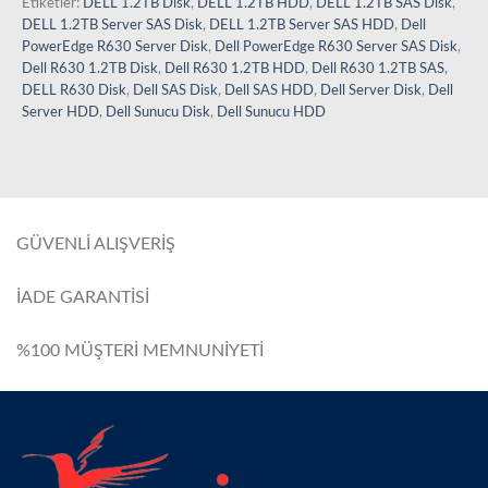
Etiketler:
DELL 1.2TB Disk
,
DELL 1.2TB HDD
,
DELL 1.2TB SAS Disk
,
DELL 1.2TB Server SAS Disk
,
DELL 1.2TB Server SAS HDD
,
Dell
PowerEdge R630 Server Disk
,
Dell PowerEdge R630 Server SAS Disk
,
Dell R630 1.2TB Disk
,
Dell R630 1.2TB HDD
,
Dell R630 1.2TB SAS
,
DELL R630 Disk
,
Dell SAS Disk
,
Dell SAS HDD
,
Dell Server Disk
,
Dell
Server HDD
,
Dell Sunucu Disk
,
Dell Sunucu HDD
GÜVENLİ ALIŞVERİŞ
İADE GARANTİSİ
%100 MÜŞTERİ MEMNUNİYETİ