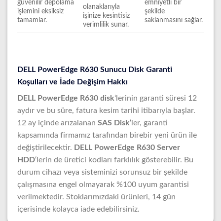
güvenilir depolama
emniyetli bir
olanaklarıyla
işlemini eksiksiz
şekilde
işinize kesintisiz
tamamlar.
saklanmasını sağlar.
verimlilik sunar.
DELL PowerEdge R630 Sunucu Disk Garanti
Koşulları ve İade Değişim Hakkı
DELL PowerEdge R630 disk
‘lerinin garanti süresi 12
aydır ve bu süre, fatura kesim tarihi itibarıyla başlar.
12 ay içinde arızalanan
SAS Disk
‘ler, garanti
kapsamında firmamız tarafından birebir yeni ürün ile
değiştirilecektir.
DELL PowerEdge R630 Server
HDD
‘lerin de üretici kodları farklılık gösterebilir. Bu
durum cihazı veya sisteminizi sorunsuz bir şekilde
çalışmasına engel olmayarak %100 uyum garantisi
verilmektedir. Stoklarımızdaki ürünleri, 14 gün
içerisinde kolayca iade edebilirsiniz.