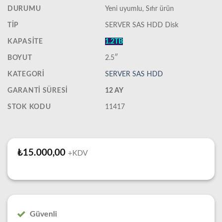
DURUMU
‎Yeni uyumlu, Sıfır ürün
TIP
SERVER SAS HDD Disk
KAPASITE
1.2TB
BOYUT
2.5″
KATEGORI
SERVER SAS HDD
GARANTI SÜRESI
12 AY
STOK KODU
11417
₺
15.000,00
+KDV
Güvenli