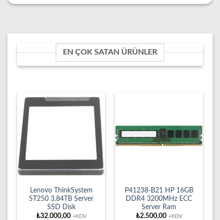
EN ÇOK SATAN ÜRÜNLER
Lenovo ThinkSystem
P41238-B21 HP 16GB
ST250 3.84TB Server
DDR4 3200MHz ECC
SSD Disk
Server Ram
₺
32.000,00
₺
2.500,00
+KDV
+KDV