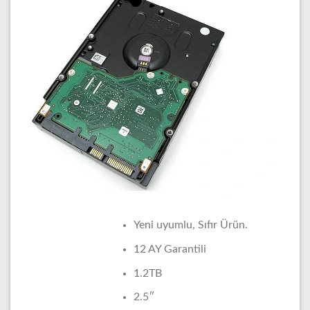
Yeni uyumlu, Sıfır Ürün.
12 AY Garantili
1.2TB
2.5″