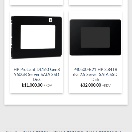
HP ProLiant DL160 Gen8
P40500-B21 HP 3.84TB
960GB Server SATA SSD
6G 2.5 Server SATA SSD
Disk
Disk
₺
11.000,00
₺
32.000,00
+KDV
+KDV