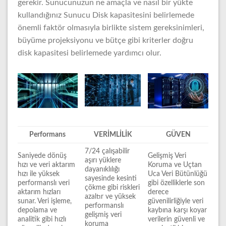
gerekir. Sunucunuzun ne amaçla ve nasıl bir yükte
kullandığınız Sunucu Disk kapasitesini belirlemede
önemli faktör olmasıyla birlikte sistem gereksinimleri,
büyüme projeksiyonu ve bütçe gibi kriterler doğru
disk kapasitesi belirlemede yardımcı olur.
Performans
VERİMLİLİK
GÜVEN
7/24 çalışabilir
Saniyede dönüş
Gelişmiş Veri
aşırı yüklere
hızı ve veri aktarım
Koruma ve Uçtan
dayanıklılığı
hızı ile yüksek
Uca Veri Bütünlüğü
sayesinde kesinti
performanslı veri
gibi özelliklerle son
çökme gibi riskleri
aktarım hızları
derece
azaltır ve yüksek
sunar. Veri işleme,
güvenilirliğiyle veri
performanslı
depolama ve
kaybına karşı koyar
gelişmiş veri
analitik gibi hızlı
verilerin güvenli ve
koruma