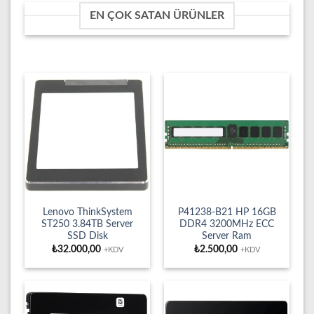
EN ÇOK SATAN ÜRÜNLER
Lenovo ThinkSystem
P41238-B21 HP 16GB
ST250 3.84TB Server
DDR4 3200MHz ECC
SSD Disk
Server Ram
₺
32.000,00
₺
2.500,00
+KDV
+KDV