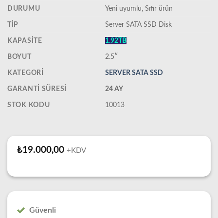
DURUMU
‎Yeni uyumlu, Sıfır ürün
TIP
Server SATA SSD Disk
KAPASITE
1.92TB
BOYUT
2.5″
KATEGORI
SERVER SATA SSD
GARANTI SÜRESI
24 AY
STOK KODU
10013
₺
19.000,00
+KDV
Güvenli