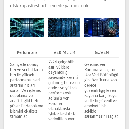
disk kapasitesi belirlemede yardımcı olur.
Performans
VERİMLİLİK
GÜVEN
7/24 çalışabilir
Saniyede dönüş
Gelişmiş Veri
aşırı yüklere
hızı ve veri aktarım
Koruma ve Uçtan
dayanıklılığı
hızı ile yüksek
Uca Veri Bütünlüğü
sayesinde kesinti
performanslı veri
gibi özelliklerle son
çökme gibi riskleri
aktarım hızları
derece
azaltır ve yüksek
sunar. Veri işleme,
güvenilirliğiyle veri
performanslı
depolama ve
kaybına karşı koyar
gelişmiş veri
analitik gibi hızlı
verilerin güvenli ve
koruma
güvenilir depolama
emniyetli bir
olanaklarıyla
işlemini eksiksiz
şekilde
işinize kesintisiz
tamamlar.
saklanmasını sağlar.
verimlilik sunar.