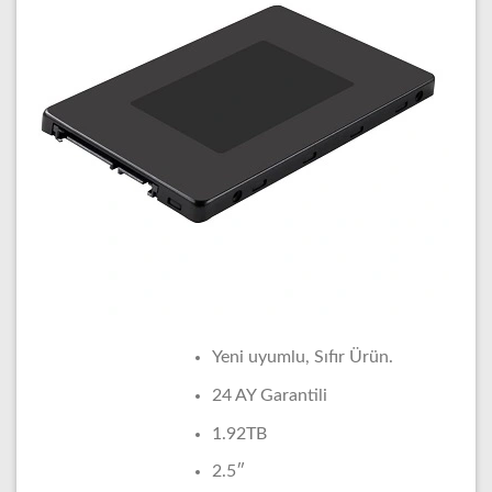
Yeni uyumlu, Sıfır Ürün.
24 AY Garantili
1.92TB
2.5″