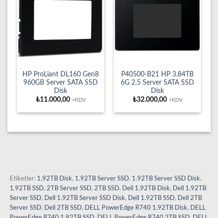
HP ProLiant DL160 Gen8
P40500-B21 HP 3.84TB
960GB Server SATA SSD
6G 2.5 Server SATA SSD
Disk
Disk
₺
11.000,00
₺
32.000,00
+KDV
+KDV
Etiketler:
1.92TB Disk
,
1.92TB Server SSD
,
1.92TB Server SSD Disk
,
1.92TB SSD
,
2TB Server SSD
,
2TB SSD
,
Dell 1.92TB Disk
,
Dell 1.92TB
Server SSD
,
Dell 1.92TB Server SSD Disk
,
Dell 1.92TB SSD
,
Dell 2TB
Server SSD
,
Dell 2TB SSD
,
DELL PowerEdge R740 1.92TB Disk
,
DELL
PowerEdge R740 1.92TB SSD
,
DELL PowerEdge R740 2TB SSD
,
DELL