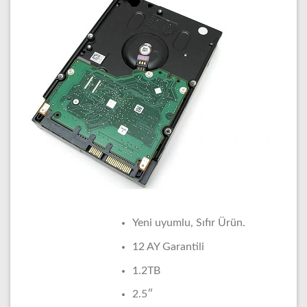
Yeni uyumlu, Sıfır Ürün.
12 AY Garantili
1.2TB
2.5″