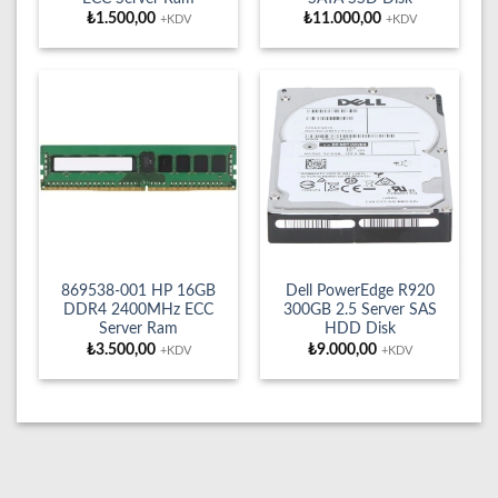
₺
1.500,00
₺
11.000,00
+KDV
+KDV
869538-001 HP 16GB
Dell PowerEdge R920
DDR4 2400MHz ECC
300GB 2.5 Server SAS
Server Ram
HDD Disk
₺
3.500,00
₺
9.000,00
+KDV
+KDV