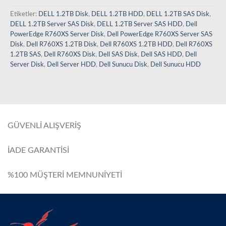
Etiketler:
DELL 1.2TB Disk
,
DELL 1.2TB HDD
,
DELL 1.2TB SAS Disk
,
DELL 1.2TB Server SAS Disk
,
DELL 1.2TB Server SAS HDD
,
Dell
PowerEdge R760XS Server Disk
,
Dell PowerEdge R760XS Server SAS
Disk
,
Dell R760XS 1.2TB Disk
,
Dell R760XS 1.2TB HDD
,
Dell R760XS
1.2TB SAS
,
Dell R760XS Disk
,
Dell SAS Disk
,
Dell SAS HDD
,
Dell
Server Disk
,
Dell Server HDD
,
Dell Sunucu Disk
,
Dell Sunucu HDD
GÜVENLİ ALIŞVERİŞ
İADE GARANTİSİ
%100 MÜŞTERİ MEMNUNİYETİ