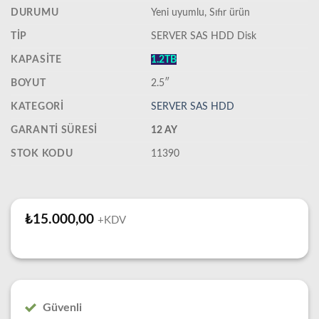
DURUMU
‎Yeni uyumlu, Sıfır ürün
TIP
SERVER SAS HDD Disk
KAPASITE
1.2TB
BOYUT
2.5″
KATEGORI
SERVER SAS HDD
GARANTI SÜRESI
12 AY
STOK KODU
11390
₺
15.000,00
+KDV
Güvenli