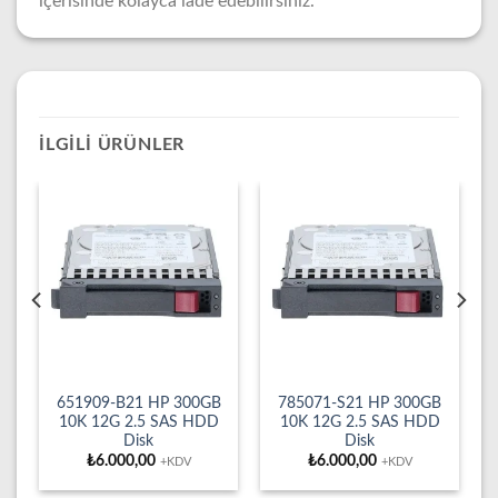
içerisinde kolayca iade edebilirsiniz.
İLGILI ÜRÜNLER
651909-B21 HP 300GB
785071-S21 HP 300GB
10K 12G 2.5 SAS HDD
10K 12G 2.5 SAS HDD
Disk
Disk
₺
6.000,00
₺
6.000,00
+KDV
+KDV