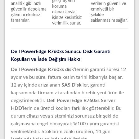
gelişmiş veri
analitik gibi hızlı
verilerin güvenli ve
koruma
güvenilir depolama
emniyetli bir
olanaklarıyla
işlemini eksiksiz
şekilde
işinize kesintisiz
tamamlar.
saklanmasını sağlar.
verimlilik sunar.
Dell PowerEdge R760xs Sunucu Disk Garanti
Koşulları ve İade Değişim Hakkı
Dell PowerEdge R760xs disk
‘lerinin garanti süresi 12
aydır ve bu süre, fatura kesim tarihi itibarıyla başlar.
12 ay içinde arızalanan
SAS Disk
‘ler, garanti
kapsamında firmamız tarafından birebir yeni ürün ile
değiştirilecektir.
Dell PowerEdge R760xs Server
HDD
‘lerin de üretici kodları farklılık gösterebilir. Bu
durum cihazı veya sisteminizi sorunsuz bir şekilde
çalışmasına engel olmayarak %100 uyum garantisi
verilmektedir. Stoklarımızdaki ürünleri, 14 gün