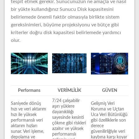
tespit etmek gerekir. Sunucunuzun ne amaçla ve nasıl
bir yükte kullandığınız Sunucu Disk kapasitesini
belirlemede önemli faktör olmasıyla birlikte sistem
gereksinimleri, büyüme projeksiyonu ve bütçe gibi
kriterler doğru disk kapasitesi belirlemede yardımcı
olur.
Performans
VERİMLİLİK
GÜVEN
7/24 çalışabilir
Saniyede dönüş
Gelişmiş Veri
aşırı yüklere
hızı ve veri aktarım
Koruma ve Uçtan
dayanıklılığı
hızı ile yüksek
Uca Veri Bütünlüğü
sayesinde kesinti
performanslı veri
gibi özelliklerle son
çökme gibi riskleri
aktarım hızları
derece
azaltır ve yüksek
sunar. Veri işleme,
güvenilirliğiyle veri
performanslı
depolama ve
kaybına karşı koyar