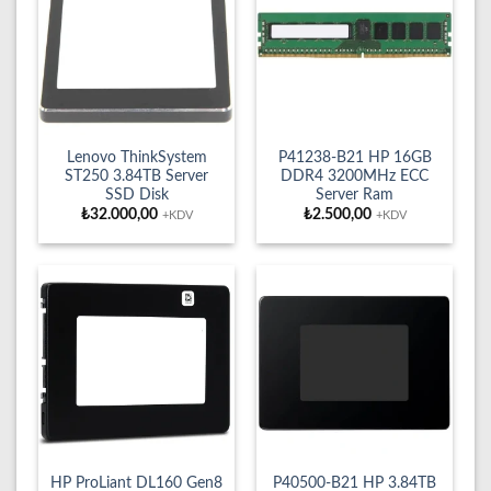
Lenovo ThinkSystem
P41238-B21 HP 16GB
ST250 3.84TB Server
DDR4 3200MHz ECC
SSD Disk
Server Ram
₺
32.000,00
₺
2.500,00
+KDV
+KDV
HP ProLiant DL160 Gen8
P40500-B21 HP 3.84TB