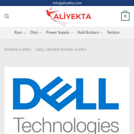
Skip
info@aliyekta.com
to
0
content
Ram
Disk
Power Supply
Raid Battery
İletişim
POWER SUPPLY
/
DELL SERVER POWER SUPPLY