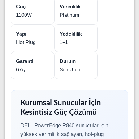
Güç
Verimlilik
1100W
Platinum
Yapı
Yedeklilik
Hot-Plug
1+1
Garanti
Durum
6 Ay
Sıfır Ürün
Kurumsal Sunucular İçin
Kesintisiz Güç Çözümü
DELL PowerEdge R840 sunucular için
yüksek verimlilik sağlayan, hot-plug