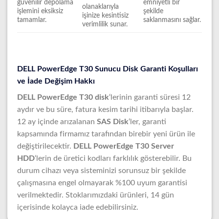
güvenilir depolama
emniyetli bir
olanaklarıyla
işlemini eksiksiz
şekilde
işinize kesintisiz
tamamlar.
saklanmasını sağlar.
verimlilik sunar.
DELL PowerEdge T30 Sunucu Disk Garanti Koşulları
ve İade Değişim Hakkı
DELL PowerEdge T30 disk
‘lerinin garanti süresi 12
aydır ve bu süre, fatura kesim tarihi itibarıyla başlar.
12 ay içinde arızalanan
SAS Disk
‘ler, garanti
kapsamında firmamız tarafından birebir yeni ürün ile
değiştirilecektir.
DELL PowerEdge T30 Server
HDD
‘lerin de üretici kodları farklılık gösterebilir. Bu
durum cihazı veya sisteminizi sorunsuz bir şekilde
çalışmasına engel olmayarak %100 uyum garantisi
verilmektedir. Stoklarımızdaki ürünleri, 14 gün
içerisinde kolayca iade edebilirsiniz.