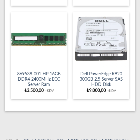
869538-001 HP 16GB
Dell PowerEdge R920
DDR4 2400MHz ECC
300GB 2.5 Server SAS
Server Ram
HDD Disk
₺
3.500,00
₺
9.000,00
+KDV
+KDV