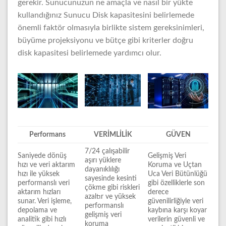
gerekir. Sunucunuzun ne amaçla ve nasıl bir yükte
kullandığınız Sunucu Disk kapasitesini belirlemede
önemli faktör olmasıyla birlikte sistem gereksinimleri,
büyüme projeksiyonu ve bütçe gibi kriterler doğru
disk kapasitesi belirlemede yardımcı olur.
Performans
VERİMLİLİK
GÜVEN
7/24 çalışabilir
Saniyede dönüş
Gelişmiş Veri
aşırı yüklere
hızı ve veri aktarım
Koruma ve Uçtan
dayanıklılığı
hızı ile yüksek
Uca Veri Bütünlüğü
sayesinde kesinti
performanslı veri
gibi özelliklerle son
çökme gibi riskleri
aktarım hızları
derece
azaltır ve yüksek
sunar. Veri işleme,
güvenilirliğiyle veri
performanslı
depolama ve
kaybına karşı koyar
gelişmiş veri
analitik gibi hızlı
verilerin güvenli ve
koruma