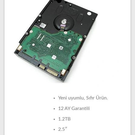
Yeni uyumlu, Sıfır Ürün.
12 AY Garantili
1.2TB
2.5″