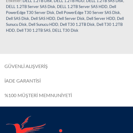
Etiketler:
DELL 1.2TB Disk
,
DELL 1.2TB HDD
,
DELL 1.2TB SAS Disk
,
DELL 1.2TB Server SAS Disk
,
DELL 1.2TB Server SAS HDD
,
Dell
PowerEdge T30 Server Disk
,
Dell PowerEdge T30 Server SAS Disk
,
Dell SAS Disk
,
Dell SAS HDD
,
Dell Server Disk
,
Dell Server HDD
,
Dell
Sunucu Disk
,
Dell Sunucu HDD
,
Dell T30 1.2TB Disk
,
Dell T30 1.2TB
HDD
,
Dell T30 1.2TB SAS
,
DELL T30 Disk
GÜVENLİ ALIŞVERİŞ
İADE GARANTİSİ
%100 MÜŞTERİ MEMNUNİYETİ