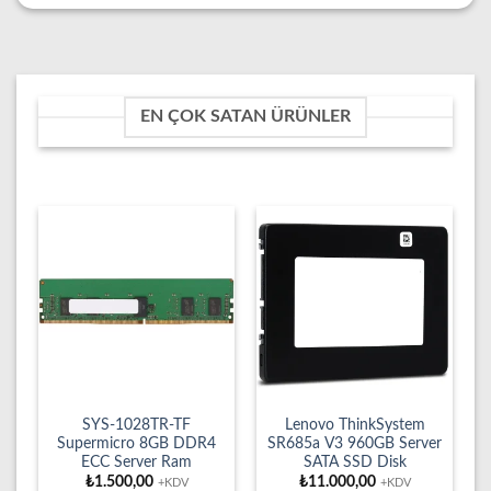
EN ÇOK SATAN ÜRÜNLER
SYS-1028TR-TF
Lenovo ThinkSystem
Supermicro 8GB DDR4
SR685a V3 960GB Server
ECC Server Ram
SATA SSD Disk
₺
1.500,00
₺
11.000,00
+KDV
+KDV