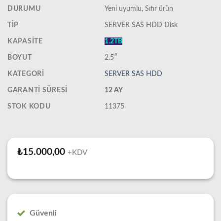
DURUMU
‎Yeni uyumlu, Sıfır ürün
TIP
SERVER SAS HDD Disk
KAPASITE
1.2TB
BOYUT
2.5″
KATEGORI
SERVER SAS HDD
GARANTI SÜRESI
12 AY
STOK KODU
11375
₺
15.000,00
+KDV
Güvenli