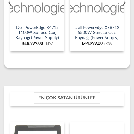
Dell PowerEdge R4715
Dell PowerEdge XE8712
u
1100W Sunucu Güç
5500W Sunucu Güç
Kaynağı (Power Supply)
Kaynağı (Power Supply)
₺
18.999,00
₺
44.999,00
+KDV
+KDV
EN ÇOK SATAN ÜRÜNLER