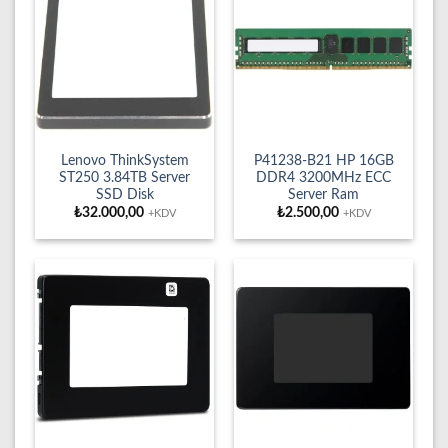
Lenovo ThinkSystem
P41238-B21 HP 16GB
ST250 3.84TB Server
DDR4 3200MHz ECC
SSD Disk
Server Ram
₺
32.000,00
₺
2.500,00
+KDV
+KDV