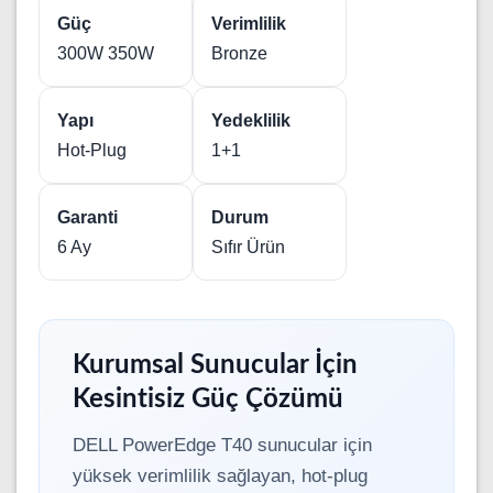
Güç
Verimlilik
300W 350W
Bronze
Yapı
Yedeklilik
Hot-Plug
1+1
Garanti
Durum
6 Ay
Sıfır Ürün
Kurumsal Sunucular İçin
Kesintisiz Güç Çözümü
DELL PowerEdge T40 sunucular için
yüksek verimlilik sağlayan, hot-plug