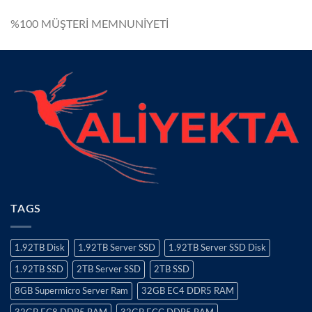
%100 MÜŞTERİ MEMNUNİYETİ
TAGS
1.92TB Disk
1.92TB Server SSD
1.92TB Server SSD Disk
1.92TB SSD
2TB Server SSD
2TB SSD
8GB Supermicro Server Ram
32GB EC4 DDR5 RAM