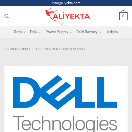
Skip
info@aliyekta.com
to
0
content
Ram
Disk
Power Supply
Raid Battery
İletişim
POWER SUPPLY
/
DELL SERVER POWER SUPPLY