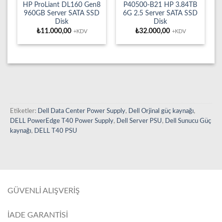
HP ProLiant DL160 Gen8
P40500-B21 HP 3.84TB
960GB Server SATA SSD
6G 2.5 Server SATA SSD
Disk
Disk
₺
11.000,00
₺
32.000,00
+KDV
+KDV
Etiketler:
Dell Data Center Power Supply
,
Dell Orjinal güç kaynağı
,
DELL PowerEdge T40 Power Supply
,
Dell Server PSU
,
Dell Sunucu Güç
kaynağı
,
DELL T40 PSU
GÜVENLİ ALIŞVERİŞ
İADE GARANTİSİ