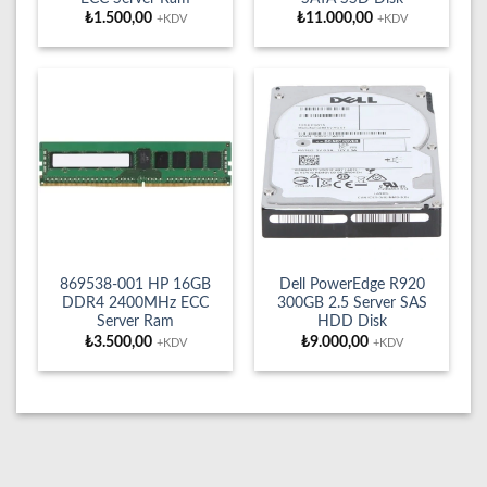
₺
1.500,00
₺
11.000,00
+KDV
+KDV
869538-001 HP 16GB
Dell PowerEdge R920
DDR4 2400MHz ECC
300GB 2.5 Server SAS
Server Ram
HDD Disk
₺
3.500,00
₺
9.000,00
+KDV
+KDV