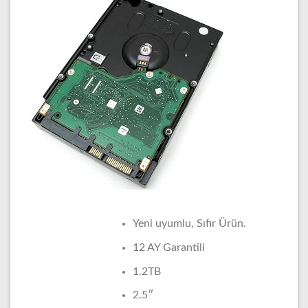
Yeni uyumlu, Sıfır Ürün.
12 AY Garantili
1.2TB
2.5″