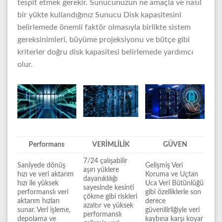
tespit etmek gerekir. Sunucunuzun ne amaçla ve nasıl
bir yükte kullandığınız Sunucu Disk kapasitesini
belirlemede önemli faktör olmasıyla birlikte sistem
gereksinimleri, büyüme projeksiyonu ve bütçe gibi
kriterler doğru disk kapasitesi belirlemede yardımcı
olur.
Performans
VERİMLİLİK
GÜVEN
7/24 çalışabilir
Saniyede dönüş
Gelişmiş Veri
aşırı yüklere
hızı ve veri aktarım
Koruma ve Uçtan
dayanıklılığı
hızı ile yüksek
Uca Veri Bütünlüğü
sayesinde kesinti
performanslı veri
gibi özelliklerle son
çökme gibi riskleri
aktarım hızları
derece
azaltır ve yüksek
sunar. Veri işleme,
güvenilirliğiyle veri
performanslı
depolama ve
kaybına karşı koyar