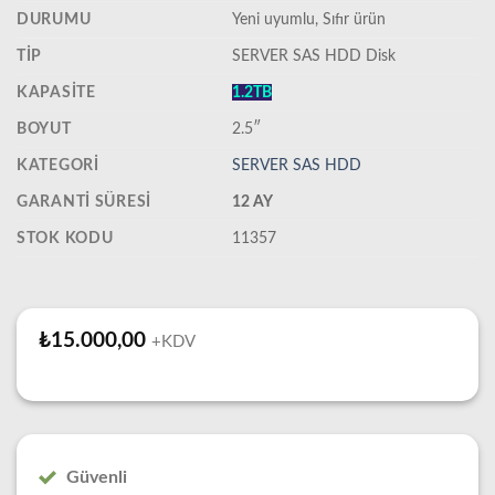
DURUMU
‎Yeni uyumlu, Sıfır ürün
TIP
SERVER SAS HDD Disk
KAPASITE
1.2TB
BOYUT
2.5″
KATEGORI
SERVER SAS HDD
GARANTI SÜRESI
12 AY
STOK KODU
11357
₺
15.000,00
+KDV
Güvenli