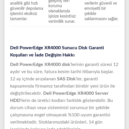
gelişmiş veri
analitik gibi hızlı
verilerin güvenli ve
koruma
güvenilir depolama
emniyetli bir
olanaklarıyla
işlemini eksiksiz
şekilde
işinize kesintisiz
tamamlar.
saklanmasını sağlar.
verimlilik sunar.
Dell PowerEdge XR4000 Sunucu Disk Garanti
Koşulları ve İade Değişim Hakkı
Dell PowerEdge XR4000 disk
‘lerinin garanti süresi 12
aydır ve bu süre, fatura kesim tarihi itibarıyla başlar.
12 ay içinde arızalanan
SAS Disk
‘ler, garanti
kapsamında firmamız tarafından birebir yeni ürün ile
değiştirilecektir.
Dell PowerEdge XR4000 Server
HDD
‘lerin de üretici kodları farklılık gösterebilir. Bu
durum cihazı veya sisteminizi sorunsuz bir şekilde
çalışmasına engel olmayarak %100 uyum garantisi
verilmektedir. Stoklarımızdaki ürünleri, 14 gün