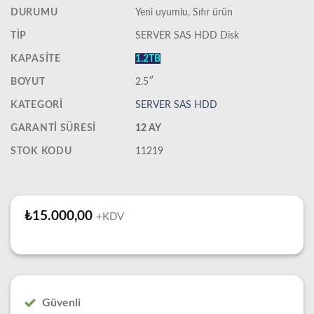
DURUMU
‎Yeni uyumlu, Sıfır ürün
TIP
SERVER SAS HDD Disk
KAPASITE
1.2TB
BOYUT
2.5″
KATEGORI
SERVER SAS HDD
GARANTI SÜRESI
12 AY
STOK KODU
11219
₺
15.000,00
+KDV
Güvenli