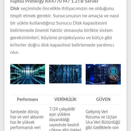
Fujitsu Primergy RX4770 M7 1.2TB Server
Disk
seçiminde öncelikle ihtiyacımızın ne olduğunu
tespit etmek gerekir. Sunucunuzun ne amaçla ve nasıl
bir yükte kullandığınız Sunucu Disk kapasitesini
belirlemede önemli faktör olmasıyla birlikte sistem
gereksinimleri, büyüme projeksiyonu ve bütçe gibi
kriterler doğru disk kapasitesi belirlemede yardımcı
olur.
Performans
VERİMLİLİK
GÜVEN
7/24 çalışabilir
Saniyede dönüş
Gelişmiş Veri
aşırı yüklere
hızı ve veri aktarım
Koruma ve Uçtan
dayanıklılığı
hızı ile yüksek
Uca Veri Bütünlüğü
sayesinde kesinti
performanslı veri
gibi özelliklerle son
çökme gibi riskleri