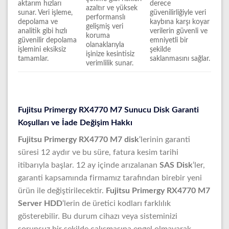
aktarım hızları
derece
azaltır ve yüksek
sunar. Veri işleme,
güvenilirliğiyle veri
performanslı
depolama ve
kaybına karşı koyar
gelişmiş veri
analitik gibi hızlı
verilerin güvenli ve
koruma
güvenilir depolama
emniyetli bir
olanaklarıyla
işlemini eksiksiz
şekilde
işinize kesintisiz
tamamlar.
saklanmasını sağlar.
verimlilik sunar.
Fujitsu Primergy RX4770 M7 Sunucu Disk Garanti
Koşulları ve İade Değişim Hakkı
Fujitsu Primergy RX4770 M7 disk
‘lerinin garanti
süresi 12 aydır ve bu süre, fatura kesim tarihi
itibarıyla başlar. 12 ay içinde arızalanan
SAS Disk
‘ler,
garanti kapsamında firmamız tarafından birebir yeni
ürün ile değiştirilecektir.
Fujitsu Primergy RX4770 M7
Server HDD
‘lerin de üretici kodları farklılık
gösterebilir. Bu durum cihazı veya sisteminizi