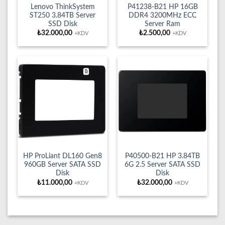
Lenovo ThinkSystem
P41238-B21 HP 16GB
ST250 3.84TB Server
DDR4 3200MHz ECC
SSD Disk
Server Ram
₺
32.000,00
₺
2.500,00
+KDV
+KDV
HP ProLiant DL160 Gen8
P40500-B21 HP 3.84TB
960GB Server SATA SSD
6G 2.5 Server SATA SSD
Disk
Disk
₺
11.000,00
₺
32.000,00
+KDV
+KDV