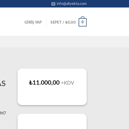
info@aliyekta.com
0
GIRIŞ YAP
SEPET /
₺
0,00
AS
₺
11.000,00
+KDV
0 M7