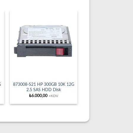
G
873008-S21 HP 300GB 10K 12G
2.5 SAS HDD Disk
₺
6.000,00
+KDV