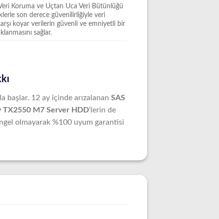
 Veri Koruma ve Uçtan Uca Veri Bütünlüğü
iklerle son derece güvenilirliğiyle veri
arşı koyar verilerin güvenli ve emniyetli bir
aklanmasını sağlar.
kkı
yla başlar. 12 ay içinde arızalanan
SAS
gy TX2550 M7 Server HDD
‘lerin de
na engel olmayarak %100 uyum garantisi