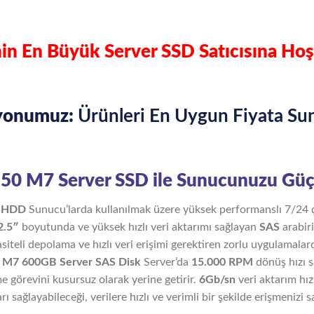
in En Büyük Server SSD Satıcısına Hoş
yonumuz:
Ürünleri En Uygun Fiyata Su
550 M7 Server SSD ile Sunucunuzu Güç
B HDD
Sunucu’larda kullanılmak üzere yüksek performanslı 7/24 ç
2.5″
boyutunda ve yüksek hızlı veri aktarımı sağlayan
SAS
arabir
iteli depolama ve hızlı veri erişimi gerektiren zorlu uygulamalar
0 M7 600GB Server SAS Disk
Server’da
15.000 RPM
dönüş hızı 
me görevini kusursuz olarak yerine getirir.
6Gb/sn
veri aktarım hı
 sağlayabileceği, verilere hızlı ve verimli bir şekilde erişmenizi s