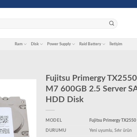
Ram
Disk
Power Supply
Raid Battery
İletişim
Fujitsu Primergy TX2550
M7 600GB 2.5 Server S
HDD Disk
MODEL
Fujitsu Primergy TX255
DURUMU
‎Yeni uyumlu, Sıfır ürün