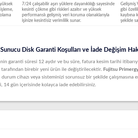
 yüksek
7/24 çalışabilir aşırı yüklere dayanıklılığı sayesinde
Gelişmiş
 işleme,
kesinti çökme gibi riskleri azaltır ve yüksek
gibi özell
epolama
performanslı gelişmiş veri koruma olanaklarıyla
kaybına k
işinize kesintisiz verimlilik sunar.
şekilde s
Sunucu Disk Garanti Koşulları ve İade Değişim Ha
rinin garanti süresi 12 aydır ve bu süre, fatura kesim tarihi itibarı
tarafından birebir yeni ürün ile değiştirilecektir.
Fujitsu Primer
. Bu durum cihazı veya sisteminizi sorunsuz bir şekilde çalışması
, 14 gün içerisinde kolayca iade edebilirsiniz.