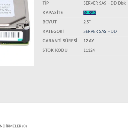
TIP
SERVER SAS HDD Disk
KAPASITE
600GB
BOYUT
2.5″
KATEGORI
SERVER SAS HDD
GARANTI SÜRESI
12 AY
STOK KODU
11124
NDIRMELER (0)