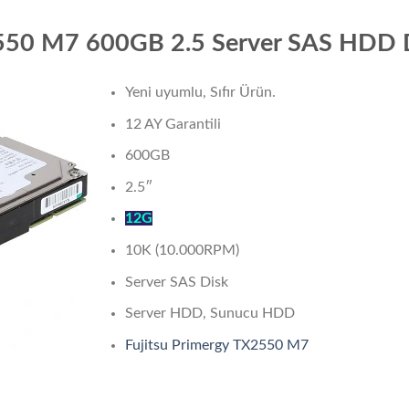
2550 M7 600GB 2.5 Server SAS HDD 
Yeni uyumlu, Sıfır Ürün.
12 AY Garantili
600GB
2.5″
12G
10K (10.000RPM)
Server SAS Disk
Server HDD, Sunucu HDD
Fujitsu Primergy TX2550 M7