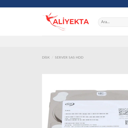
Skip
to
content
Ara:
DISK
/
SERVER SAS HDD