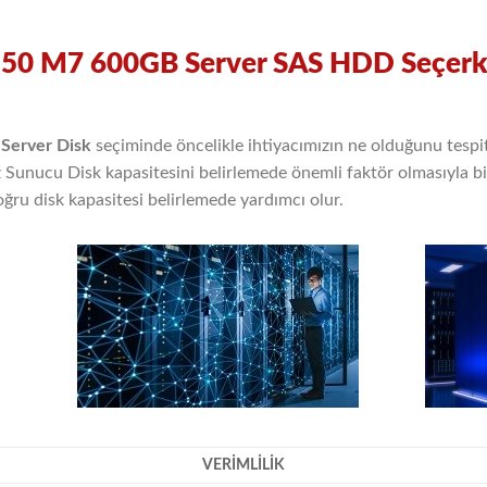
550 M7 600GB Server SAS HDD Seçerk
Server Disk
seçiminde öncelikle ihtiyacımızın ne olduğunu tesp
ız Sunucu Disk kapasitesini belirlemede önemli faktör olmasıyla b
oğru disk kapasitesi belirlemede yardımcı olur.
VERİMLİLİK