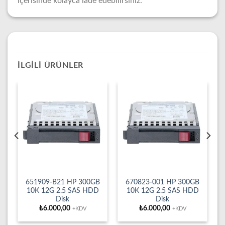
içerisinde kolayca iade edebilirsiniz.
İLGILI ÜRÜNLER
651909-B21 HP 300GB
670823-001 HP 300GB
10K 12G 2.5 SAS HDD
10K 12G 2.5 SAS HDD
Disk
Disk
₺
6.000,00
₺
6.000,00
+KDV
+KDV