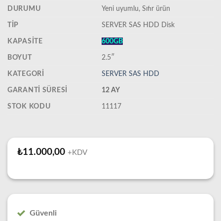
DURUMU
‎Yeni uyumlu, Sıfır ürün
TIP
SERVER SAS HDD Disk
KAPASITE
600GB
BOYUT
2.5″
KATEGORI
SERVER SAS HDD
GARANTI SÜRESI
12 AY
STOK KODU
11117
₺
11.000,00
+KDV
Güvenli