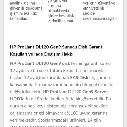
gelişmiş veri
analitik gibi hızlı
verilerin güvenli ve
koruma
güvenilir depolama
emniyetli bir
olanaklarıyla
işlemini eksiksiz
şekilde
işinize kesintisiz
tamamlar.
saklanmasını sağlar.
verimlilik sunar.
HP ProLiant DL120 Gen9 Sunucu Disk Garanti
Koşulları ve İade Değişim Hakkı
HP ProLiant DL120 Gen9 disk
‘lerinin garanti süresi
12 aydır ve bu süre, fatura kesim tarihi itibarıyla
başlar. 12 ay içinde arızalanan
SAS Disk
‘ler, garanti
kapsamında firmamız tarafından birebir yeni ürün ile
değiştirilecektir.
HP ProLiant DL120 Gen9 Server
HDD
‘lerin de üretici kodları farklılık gösterebilir. Bu
durum cihazı veya sisteminizi sorunsuz bir şekilde
çalışmasına engel olmayarak %100 uyum garantisi
verilmektedir. Stoklarımızdaki ürünleri, 14 gün