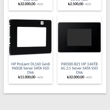
₺
32.000,00
₺
2.500,00
+KDV
+KDV
HP ProLiant DL160 Gen8
P40500-B21 HP 3.84TB
960GB Server SATA SSD
6G 2.5 Server SATA SSD
Disk
Disk
₺
11.000,00
₺
32.000,00
+KDV
+KDV