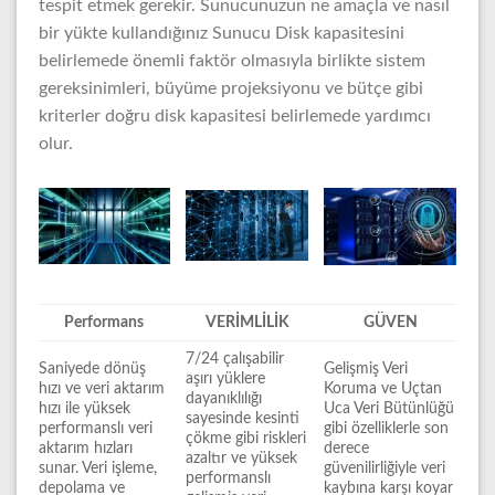
tespit etmek gerekir. Sunucunuzun ne amaçla ve nasıl
bir yükte kullandığınız Sunucu Disk kapasitesini
belirlemede önemli faktör olmasıyla birlikte sistem
gereksinimleri, büyüme projeksiyonu ve bütçe gibi
kriterler doğru disk kapasitesi belirlemede yardımcı
olur.
Performans
VERİMLİLİK
GÜVEN
7/24 çalışabilir
Saniyede dönüş
Gelişmiş Veri
aşırı yüklere
hızı ve veri aktarım
Koruma ve Uçtan
dayanıklılığı
hızı ile yüksek
Uca Veri Bütünlüğü
sayesinde kesinti
performanslı veri
gibi özelliklerle son
çökme gibi riskleri
aktarım hızları
derece
azaltır ve yüksek
sunar. Veri işleme,
güvenilirliğiyle veri
performanslı
depolama ve
kaybına karşı koyar