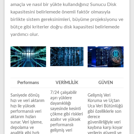
amaçla ve nasıl bir yükte kullandığınız Sunucu Disk
kapasitesini belirlemede önemli faktör olmasıyla
birlikte sistem gereksinimleri, büyüme projeksiyonu ve
bütçe gibi kriterler doğru disk kapasitesi belirlemede
yardımcı olur.
Performans
VERİMLİLİK
GÜVEN
7/24 çalışabilir
Saniyede dönüş
Gelişmiş Veri
aşırı yüklere
hızı ve veri aktarım
Koruma ve Uçtan
dayanıklılığı
hızı ile yüksek
Uca Veri Bütünlüğü
sayesinde kesinti
performanslı veri
gibi özelliklerle son
çökme gibi riskleri
aktarım hızları
derece
azaltır ve yüksek
sunar. Veri işleme,
güvenilirliğiyle veri
performanslı
depolama ve
kaybına karşı koyar
gelişmiş veri
analitik gibi hızlı
verilerin güvenli ve