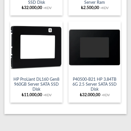
SSD Disk
Server Ram
₺
32.000,00
₺
2.500,00
+KDV
+KDV
HP ProLiant DL160 Gen8
P40500-B21 HP 3.84TB
960GB Server SATA SSD
6G 2.5 Server SATA SSD
Disk
Disk
₺
11.000,00
₺
32.000,00
+KDV
+KDV