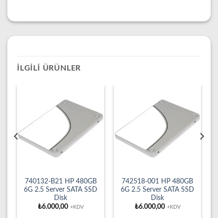
İLGILI ÜRÜNLER
740132-B21 HP 480GB
742518-001 HP 480GB
D
6G 2.5 Server SATA SSD
6G 2.5 Server SATA SSD
Disk
Disk
₺
6.000,00
₺
6.000,00
+KDV
+KDV