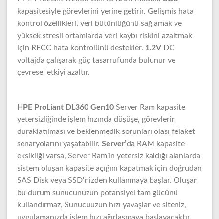
kapasitesiyle görevlerini yerine getirir. Gelişmiş hata
kontrol özellikleri, veri bütünlüğünü sağlamak ve
yüksek stresli ortamlarda veri kaybı riskini azaltmak
için RECC hata kontrolünü destekler.
1.2V
DC
voltajda çalışarak güç tasarrufunda bulunur ve
çevresel etkiyi azaltır.
HPE ProLiant DL360 Gen10
Server Ram kapasite
yetersizliğinde işlem hızında düşüşe, görevlerin
duraklatılması ve beklenmedik sorunları olası felaket
senaryolarını yaşatabilir.
Server’
da RAM kapasite
eksikliği varsa, Server Ram’in yetersiz kaldığı alanlarda
sistem oluşan kapasite açığını kapatmak için doğrudan
SAS Disk veya SSD
‘
nizden kullanmaya başlar. Oluşan
bu durum sunucunuzun potansiyel tam gücünü
kullandırmaz, Sunucuuzun hızı yavaşlar ve siteniz,
uygulamanızda işlem hızı ağırlaşmaya başlayacaktır.