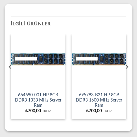
İLGILI ÜRÜNLER
664690‐001 HP 8GB
695793-B21 HP 8GB
r
DDR3 1333 MHz Server
DDR3 1600 MHz Server
Ram
Ram
₺
700,00
₺
700,00
+KDV
+KDV