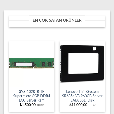
EN ÇOK SATAN ÜRÜNLER
SYS-1028TR-TF
Lenovo ThinkSystem
Supermicro 8GB DDR4
SR685a V3 960GB Server
ECC Server Ram
SATA SSD Disk
₺
1.500,00
₺
11.000,00
+KDV
+KDV