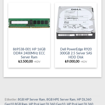
869538-001 HP 16GB
Dell PowerEdge R920
DDR4 2400MHz ECC
300GB 2.5 Server SAS
Server Ram
HDD Disk
₺
3.500,00
₺
9.000,00
+KDV
+KDV
Etiketler:
8GB HP Server Ram
,
8GB HPE Server Ram
,
HP DL360
Gen10 8GB Ram
,
HP ProLiant DL360 Gen10
,
HP ProLiant DL360