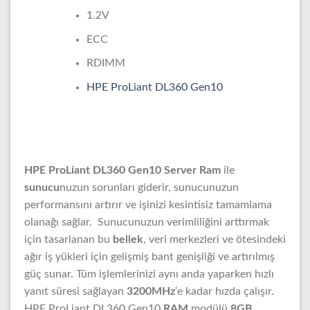
1.2V
ECC
RDIMM
HPE ProLiant DL360 Gen10
HPE ProLiant DL360 Gen10 Server Ram
ile
sunucu
nuzun sorunları giderir, sunucunuzun
performansını artırır ve işinizi kesintisiz tamamlama
olanağı sağlar. Sunucunuzun verimliliğini arttırmak
için tasarlanan bu
bellek
, veri merkezleri ve ötesindeki
ağır iş yükleri için gelişmiş bant genişliği ve artırılmış
güç sunar. Tüm işlemlerinizi aynı anda yaparken hızlı
yanıt süresi sağlayan
3200MHz
‘e kadar hızda çalışır.
HPE ProLiant DL360 Gen10
RAM
modülü
8GB