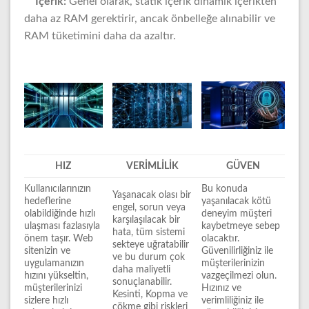
İçerik:
Genel olarak, statik içerik dinamik içerikten
daha az RAM gerektirir, ancak önbelleğe alınabilir ve
RAM tüketimini daha da azaltır.
HIZ
VERİMLİLİK
GÜVEN
Kullanıcılarınızın
Bu konuda
Yaşanacak olası bir
hedeflerine
yaşanılacak kötü
engel, sorun veya
olabildiğinde hızlı
deneyim müşteri
karşılaşılacak bir
ulaşması fazlasıyla
kaybetmeye sebep
hata, tüm sistemi
önem taşır. Web
olacaktır.
sekteye uğratabilir
sitenizin ve
Güvenilirliğiniz ile
ve bu durum çok
uygulamanızın
müşterilerinizin
daha maliyetli
hızını yükseltin,
vazgeçilmezi olun.
sonuçlanabilir.
müşterilerinizi
Hızınız ve
Kesinti, Kopma ve
sizlere hızlı
verimliliğiniz ile
çökme gibi riskleri