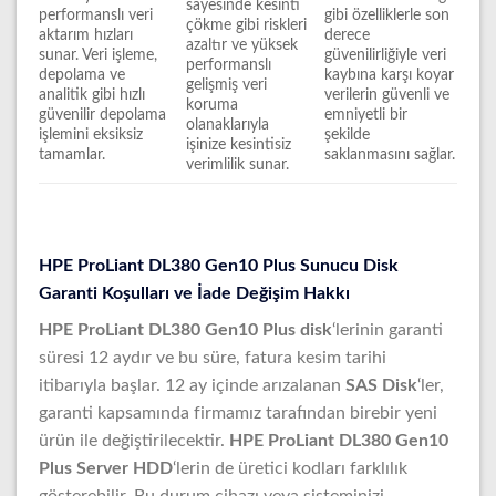
sayesinde kesinti
performanslı veri
gibi özelliklerle son
çökme gibi riskleri
aktarım hızları
derece
azaltır ve yüksek
sunar. Veri işleme,
güvenilirliğiyle veri
performanslı
depolama ve
kaybına karşı koyar
gelişmiş veri
analitik gibi hızlı
verilerin güvenli ve
koruma
güvenilir depolama
emniyetli bir
olanaklarıyla
işlemini eksiksiz
şekilde
işinize kesintisiz
tamamlar.
saklanmasını sağlar.
verimlilik sunar.
HPE ProLiant DL380 Gen10 Plus Sunucu Disk
Garanti Koşulları ve İade Değişim Hakkı
HPE ProLiant DL380 Gen10 Plus disk
‘lerinin garanti
süresi 12 aydır ve bu süre, fatura kesim tarihi
itibarıyla başlar. 12 ay içinde arızalanan
SAS Disk
‘ler,
garanti kapsamında firmamız tarafından birebir yeni
ürün ile değiştirilecektir.
HPE ProLiant DL380 Gen10
Plus Server HDD
‘lerin de üretici kodları farklılık