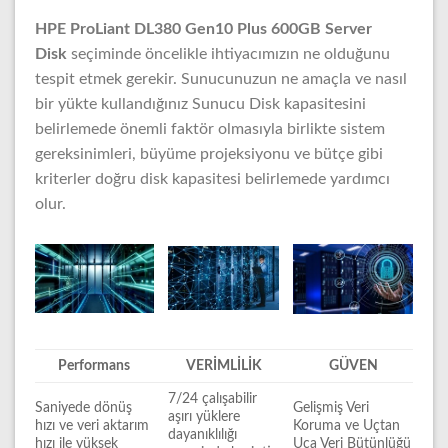
HPE ProLiant DL380 Gen10 Plus 600GB Server
Disk
seçiminde öncelikle ihtiyacımızın ne olduğunu
tespit etmek gerekir. Sunucunuzun ne amaçla ve nasıl
bir yükte kullandığınız Sunucu Disk kapasitesini
belirlemede önemli faktör olmasıyla birlikte sistem
gereksinimleri, büyüme projeksiyonu ve bütçe gibi
kriterler doğru disk kapasitesi belirlemede yardımcı
olur.
Performans
VERİMLİLİK
GÜVEN
7/24 çalışabilir
Saniyede dönüş
Gelişmiş Veri
aşırı yüklere
hızı ve veri aktarım
Koruma ve Uçtan
dayanıklılığı
hızı ile yüksek
Uca Veri Bütünlüğü