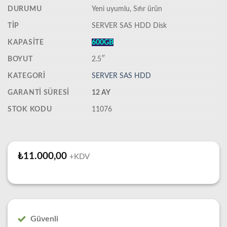
DURUMU
‎Yeni uyumlu, Sıfır ürün
TIP
SERVER SAS HDD Disk
KAPASITE
600GB
BOYUT
2.5″
KATEGORI
SERVER SAS HDD
GARANTI SÜRESI
12 AY
STOK KODU
11076
₺
11.000,00
+KDV
Güvenli