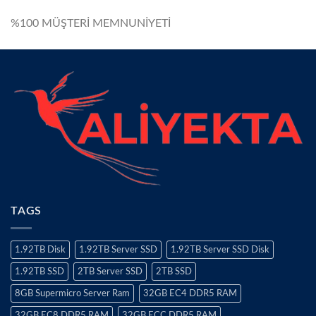
%100 MÜŞTERİ MEMNUNİYETİ
TAGS
1.92TB Disk
1.92TB Server SSD
1.92TB Server SSD Disk
1.92TB SSD
2TB Server SSD
2TB SSD
8GB Supermicro Server Ram
32GB EC4 DDR5 RAM
32GB EC8 DDR5 RAM
32GB ECC DDR5 RAM