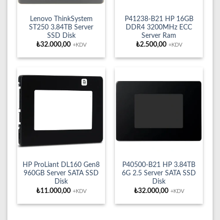
Lenovo ThinkSystem
P41238-B21 HP 16GB
ST250 3.84TB Server
DDR4 3200MHz ECC
SSD Disk
Server Ram
₺
32.000,00
₺
2.500,00
+KDV
+KDV
HP ProLiant DL160 Gen8
P40500-B21 HP 3.84TB
960GB Server SATA SSD
6G 2.5 Server SATA SSD
Disk
Disk
₺
11.000,00
₺
32.000,00
+KDV
+KDV