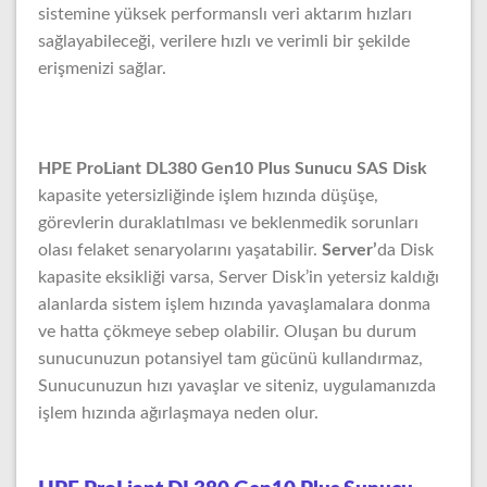
sistemine yüksek performanslı veri aktarım hızları
sağlayabileceği, verilere hızlı ve verimli bir şekilde
erişmenizi sağlar.
HPE ProLiant DL380 Gen10 Plus Sunucu SAS Disk
kapasite yetersizliğinde işlem hızında düşüşe,
görevlerin duraklatılması ve beklenmedik sorunları
olası felaket senaryolarını yaşatabilir.
Server’
da Disk
kapasite eksikliği varsa, Server Disk’in yetersiz kaldığı
alanlarda sistem işlem hızında yavaşlamalara donma
ve hatta çökmeye sebep olabilir. Oluşan bu durum
sunucunuzun potansiyel tam gücünü kullandırmaz,
Sunucunuzun hızı yavaşlar ve siteniz, uygulamanızda
işlem hızında ağırlaşmaya neden olur.