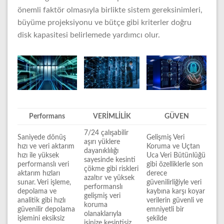
önemli faktör olmasıyla birlikte sistem gereksinimleri,
büyüme projeksiyonu ve bütçe gibi kriterler doğru
disk kapasitesi belirlemede yardımcı olur.
Performans
VERİMLİLİK
GÜVEN
7/24 çalışabilir
Saniyede dönüş
Gelişmiş Veri
aşırı yüklere
hızı ve veri aktarım
Koruma ve Uçtan
dayanıklılığı
hızı ile yüksek
Uca Veri Bütünlüğü
sayesinde kesinti
performanslı veri
gibi özelliklerle son
çökme gibi riskleri
aktarım hızları
derece
azaltır ve yüksek
sunar. Veri işleme,
güvenilirliğiyle veri
performanslı
depolama ve
kaybına karşı koyar
gelişmiş veri
analitik gibi hızlı
verilerin güvenli ve
koruma
güvenilir depolama
emniyetli bir
olanaklarıyla
işlemini eksiksiz
şekilde
işinize kesintisiz