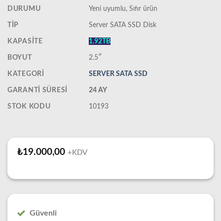
DURUMU
‎Yeni uyumlu, Sıfır ürün
TIP
Server SATA SSD Disk
KAPASITE
1.92TB
BOYUT
2.5″
KATEGORI
SERVER SATA SSD
GARANTI SÜRESI
24 AY
STOK KODU
10193
₺
19.000,00
+KDV
Güvenli