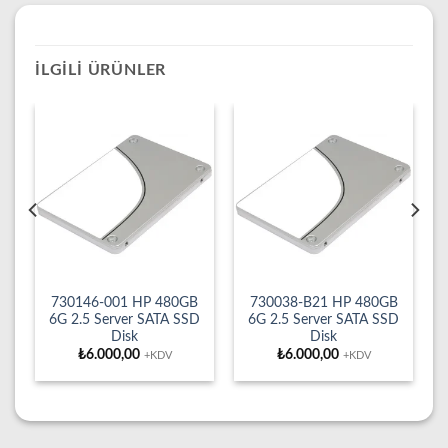
İLGILI ÜRÜNLER
730146-001 HP 480GB
730038-B21 HP 480GB
D
6G 2.5 Server SATA SSD
6G 2.5 Server SATA SSD
Disk
Disk
₺
6.000,00
₺
6.000,00
+KDV
+KDV