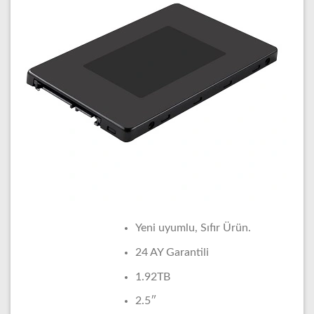
Yeni uyumlu, Sıfır Ürün.
24 AY Garantili
1.92TB
2.5″