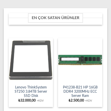
EN ÇOK SATAN ÜRÜNLER
Lenovo ThinkSystem
P41238-B21 HP 16GB
ST250 3.84TB Server
DDR4 3200MHz ECC
SSD Disk
Server Ram
₺
32.000,00
₺
2.500,00
+KDV
+KDV