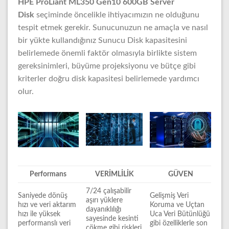
HPE ProLiant ML350 Gen10 600GB Server
Disk
seçiminde öncelikle ihtiyacımızın ne olduğunu
tespit etmek gerekir. Sunucunuzun ne amaçla ve nasıl
bir yükte kullandığınız Sunucu Disk kapasitesini
belirlemede önemli faktör olmasıyla birlikte sistem
gereksinimleri, büyüme projeksiyonu ve bütçe gibi
kriterler doğru disk kapasitesi belirlemede yardımcı
olur.
Performans
VERİMLİLİK
GÜVEN
7/24 çalışabilir
Saniyede dönüş
Gelişmiş Veri
aşırı yüklere
hızı ve veri aktarım
Koruma ve Uçtan
dayanıklılığı
hızı ile yüksek
Uca Veri Bütünlüğü
sayesinde kesinti
performanslı veri
gibi özelliklerle son
çökme gibi riskleri