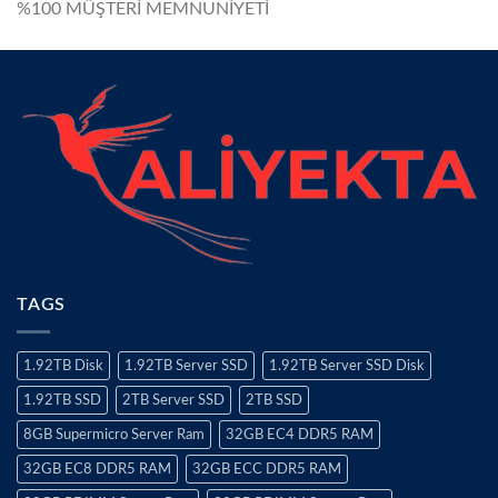
%100 MÜŞTERİ MEMNUNİYETİ
TAGS
1.92TB Disk
1.92TB Server SSD
1.92TB Server SSD Disk
1.92TB SSD
2TB Server SSD
2TB SSD
8GB Supermicro Server Ram
32GB EC4 DDR5 RAM
32GB EC8 DDR5 RAM
32GB ECC DDR5 RAM