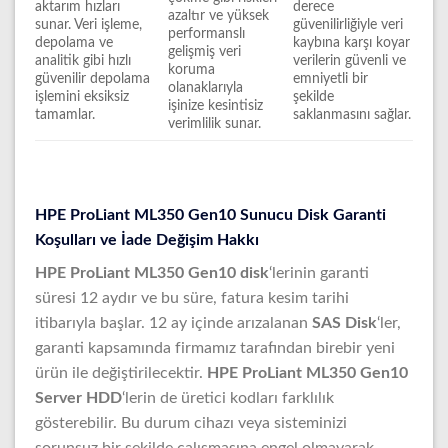
aktarım hızları
derece
azaltır ve yüksek
sunar. Veri işleme,
güvenilirliğiyle veri
performanslı
depolama ve
kaybına karşı koyar
gelişmiş veri
analitik gibi hızlı
verilerin güvenli ve
koruma
güvenilir depolama
emniyetli bir
olanaklarıyla
işlemini eksiksiz
şekilde
işinize kesintisiz
tamamlar.
saklanmasını sağlar.
verimlilik sunar.
HPE ProLiant ML350 Gen10 Sunucu Disk Garanti
Koşulları ve İade Değişim Hakkı
HPE ProLiant ML350 Gen10 disk
‘lerinin garanti
süresi 12 aydır ve bu süre, fatura kesim tarihi
itibarıyla başlar. 12 ay içinde arızalanan
SAS Disk
‘ler,
garanti kapsamında firmamız tarafından birebir yeni
ürün ile değiştirilecektir.
HPE ProLiant ML350 Gen10
Server HDD
‘lerin de üretici kodları farklılık
gösterebilir. Bu durum cihazı veya sisteminizi