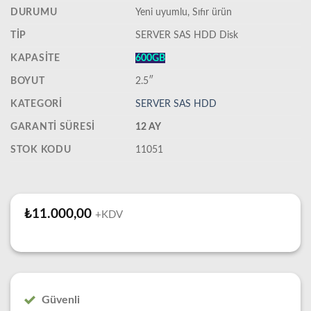
DURUMU
‎Yeni uyumlu, Sıfır ürün
TIP
SERVER SAS HDD Disk
KAPASITE
600GB
BOYUT
2.5″
KATEGORI
SERVER SAS HDD
GARANTI SÜRESI
12 AY
STOK KODU
11051
₺
11.000,00
+KDV
Güvenli