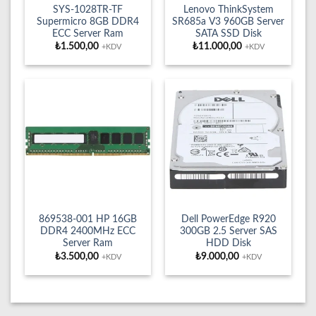
SYS-1028TR-TF
Lenovo ThinkSystem
Supermicro 8GB DDR4
SR685a V3 960GB Server
ECC Server Ram
SATA SSD Disk
₺
1.500,00
₺
11.000,00
+KDV
+KDV
869538-001 HP 16GB
Dell PowerEdge R920
DDR4 2400MHz ECC
300GB 2.5 Server SAS
Server Ram
HDD Disk
₺
3.500,00
₺
9.000,00
+KDV
+KDV