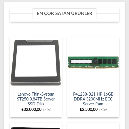
EN ÇOK SATAN ÜRÜNLER
Lenovo ThinkSystem
P41238-B21 HP 16GB
ST250 3.84TB Server
DDR4 3200MHz ECC
SSD Disk
Server Ram
₺
32.000,00
₺
2.500,00
+KDV
+KDV