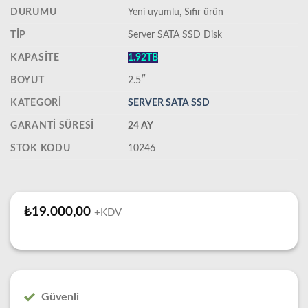
DURUMU
‎Yeni uyumlu, Sıfır ürün
TIP
Server SATA SSD Disk
KAPASITE
1.92TB
BOYUT
2.5″
KATEGORI
SERVER SATA SSD
GARANTI SÜRESI
24 AY
STOK KODU
10246
₺
19.000,00
+KDV
Güvenli