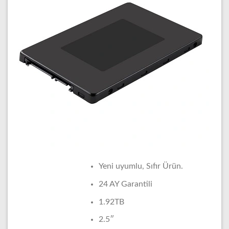
Yeni uyumlu, Sıfır Ürün.
24 AY Garantili
1.92TB
2.5″