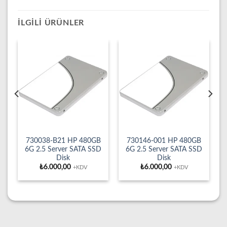
İLGILI ÜRÜNLER
730038-B21 HP 480GB
730146-001 HP 480GB
D
6G 2.5 Server SATA SSD
6G 2.5 Server SATA SSD
Disk
Disk
₺
6.000,00
₺
6.000,00
+KDV
+KDV