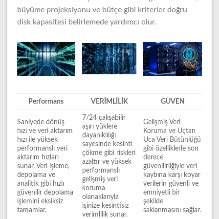
büyüme projeksiyonu ve bütçe gibi kriterler doğru
disk kapasitesi belirlemede yardımcı olur.
Performans
VERİMLİLİK
GÜVEN
7/24 çalışabilir
Saniyede dönüş
Gelişmiş Veri
aşırı yüklere
hızı ve veri aktarım
Koruma ve Uçtan
dayanıklılığı
hızı ile yüksek
Uca Veri Bütünlüğü
sayesinde kesinti
performanslı veri
gibi özelliklerle son
çökme gibi riskleri
aktarım hızları
derece
azaltır ve yüksek
sunar. Veri işleme,
güvenilirliğiyle veri
performanslı
depolama ve
kaybına karşı koyar
gelişmiş veri
analitik gibi hızlı
verilerin güvenli ve
koruma
güvenilir depolama
emniyetli bir
olanaklarıyla
işlemini eksiksiz
şekilde
işinize kesintisiz
tamamlar.
saklanmasını sağlar.
verimlilik sunar.