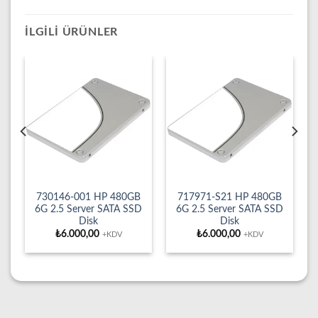
İLGILI ÜRÜNLER
730146-001 HP 480GB
717971-S21 HP 480GB
D
6G 2.5 Server SATA SSD
6G 2.5 Server SATA SSD
Disk
Disk
₺
6.000,00
₺
6.000,00
+KDV
+KDV