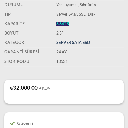
DURUMU
‎Yeni uyumlu, Sıfır ürün
TIP
Server SATA SSD Disk
KAPASITE
3.84TB
BOYUT
2.5″
KATEGORI
SERVER SATA SSD
GARANTI SÜRESI
24 AY
STOK KODU
10531
₺
32.000,00
+KDV
Güvenli