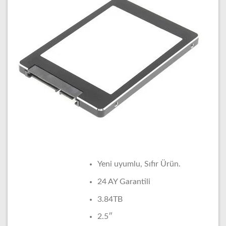
Yeni uyumlu, Sıfır Ürün.
24 AY Garantili
3.84TB
2.5″