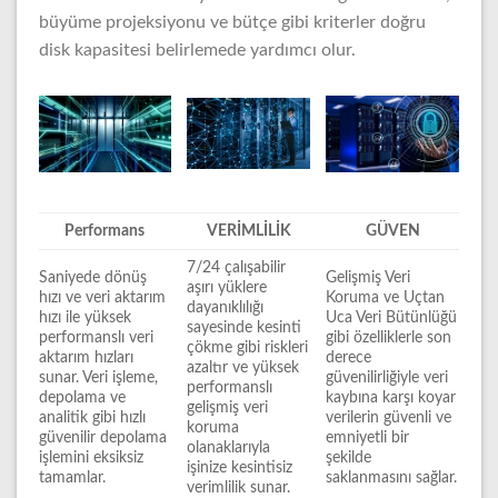
büyüme projeksiyonu ve bütçe gibi kriterler doğru
disk kapasitesi belirlemede yardımcı olur.
Performans
VERİMLİLİK
GÜVEN
7/24 çalışabilir
Saniyede dönüş
Gelişmiş Veri
aşırı yüklere
hızı ve veri aktarım
Koruma ve Uçtan
dayanıklılığı
hızı ile yüksek
Uca Veri Bütünlüğü
sayesinde kesinti
performanslı veri
gibi özelliklerle son
çökme gibi riskleri
aktarım hızları
derece
azaltır ve yüksek
sunar. Veri işleme,
güvenilirliğiyle veri
performanslı
depolama ve
kaybına karşı koyar
gelişmiş veri
analitik gibi hızlı
verilerin güvenli ve
koruma
güvenilir depolama
emniyetli bir
olanaklarıyla
işlemini eksiksiz
şekilde
işinize kesintisiz
tamamlar.
saklanmasını sağlar.
verimlilik sunar.