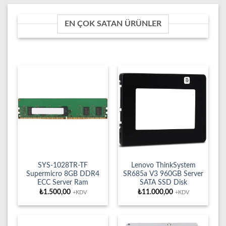
EN ÇOK SATAN ÜRÜNLER
SYS-1028TR-TF
Lenovo ThinkSystem
Supermicro 8GB DDR4
SR685a V3 960GB Server
ECC Server Ram
SATA SSD Disk
₺
1.500,00
₺
11.000,00
+KDV
+KDV