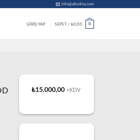
info@aliyekta.com
0
GIRIŞ YAP
SEPET /
₺
0,00
DD
₺
15.000,00
+KDV