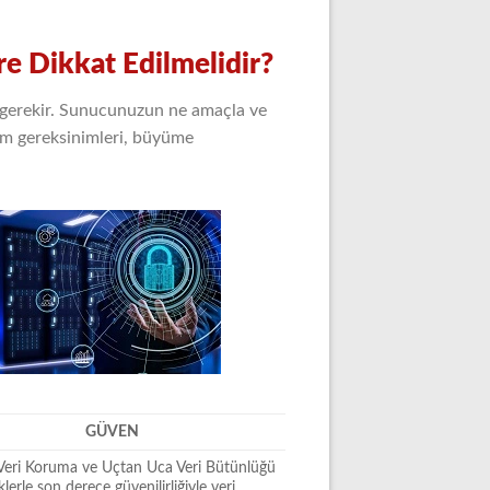
 Dikkat Edilmelidir?
 gerekir. Sunucunuzun ne amaçla ve
tem gereksinimleri, büyüme
GÜVEN
 Veri Koruma ve Uçtan Uca Veri Bütünlüğü
iklerle son derece güvenilirliğiyle veri