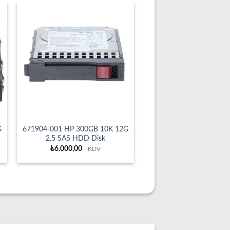
G
671904-001 HP 300GB 10K 12G
2.5 SAS HDD Disk
₺
6.000,00
+KDV