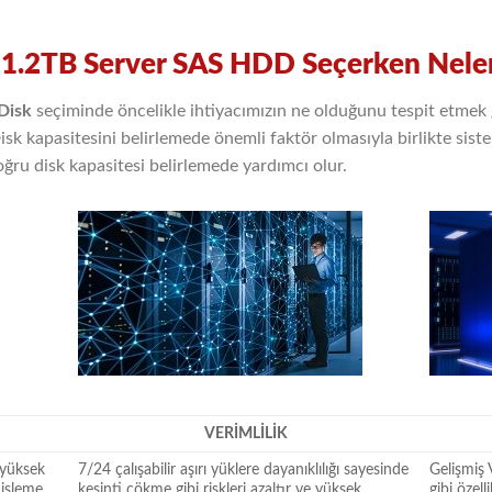
1.2TB Server SAS HDD Seçerken Nelere
Disk
seçiminde öncelikle ihtiyacımızın ne olduğunu tespit etmek
isk kapasitesini belirlemede önemli faktör olmasıyla birlikte sis
oğru disk kapasitesi belirlemede yardımcı olur.
VERİMLİLİK
 yüksek
7/24 çalışabilir aşırı yüklere dayanıklılığı sayesinde
Gelişmiş
 işleme,
kesinti çökme gibi riskleri azaltır ve yüksek
gibi özell