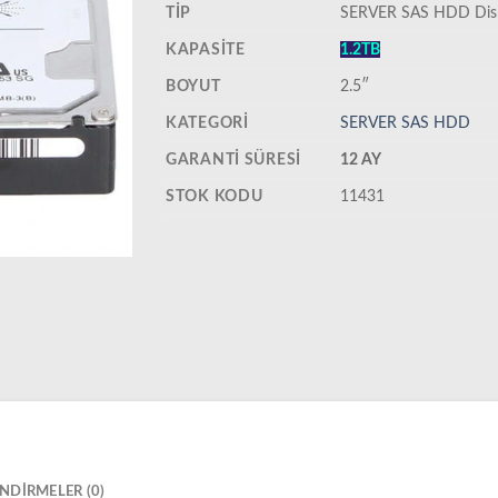
TIP
SERVER SAS HDD Dis
KAPASITE
1.2TB
BOYUT
2.5″
KATEGORI
SERVER SAS HDD
GARANTI SÜRESI
12 AY
STOK KODU
11431
NDIRMELER (0)