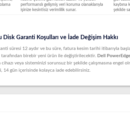
epolama
performanslı gelişmiş veri koruma olanaklarıyla
kaybına k
işinize kesintisiz verimlilik sunar.
şekilde s
Disk Garanti Koşulları ve İade Değişim Hakkı
ranti süresi 12 aydır ve bu süre, fatura kesim tarihi itibarıyla baş
tarafından birebir yeni ürün ile değiştirilecektir.
Dell PowerEdg
rum cihazı veya sisteminizi sorunsuz bir şekilde çalışmasına engel
, 14 gün içerisinde kolayca iade edebilirsiniz.