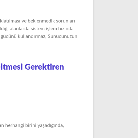
aklatılması ve beklenmedik sorunları
aldığı alanlarda sistem işlem hızında
m gücünü kullandırmaz, Sunucunuzun
ltmesi Gerektiren
n herhangi birini yaşadığında,