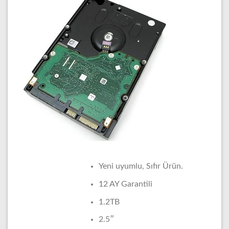
Yeni uyumlu, Sıfır Ürün.
12 AY Garantili
1.2TB
2.5″