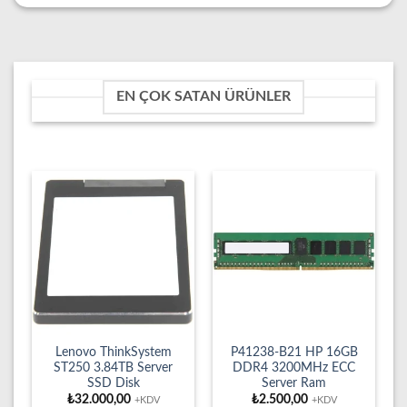
EN ÇOK SATAN ÜRÜNLER
Lenovo ThinkSystem
P41238-B21 HP 16GB
ST250 3.84TB Server
DDR4 3200MHz ECC
SSD Disk
Server Ram
₺
32.000,00
₺
2.500,00
+KDV
+KDV