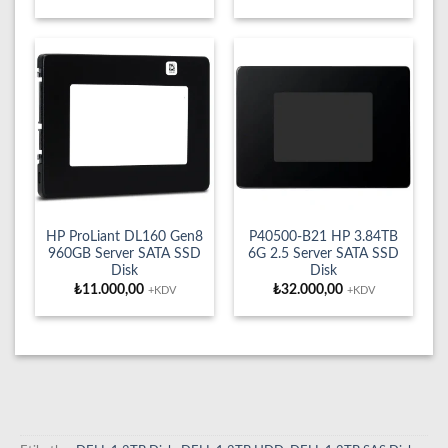
HP ProLiant DL160 Gen8
P40500-B21 HP 3.84TB
960GB Server SATA SSD
6G 2.5 Server SATA SSD
Disk
Disk
₺
11.000,00
₺
32.000,00
+KDV
+KDV