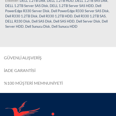
Etiketler:
DELL 1.2TB Disk
,
DELL 1.2TB HDD
,
DELL 1.2TB SAS Disk
,
DELL 1.2TB Server SAS Disk
,
DELL 1.2TB Server SAS HDD
,
Dell
PowerEdge R330 Server Disk
,
Dell PowerEdge R330 Server SAS Disk
,
Dell R330 1.2TB Disk
,
Dell R330 1.2TB HDD
,
Dell R330 1.2TB SAS
,
DELL R330 Disk
,
Dell SAS Disk
,
Dell SAS HDD
,
Dell Server Disk
,
Dell
Server HDD
,
Dell Sunucu Disk
,
Dell Sunucu HDD
GÜVENLİ ALIŞVERİŞ
İADE GARANTİSİ
%100 MÜŞTERİ MEMNUNİYETİ