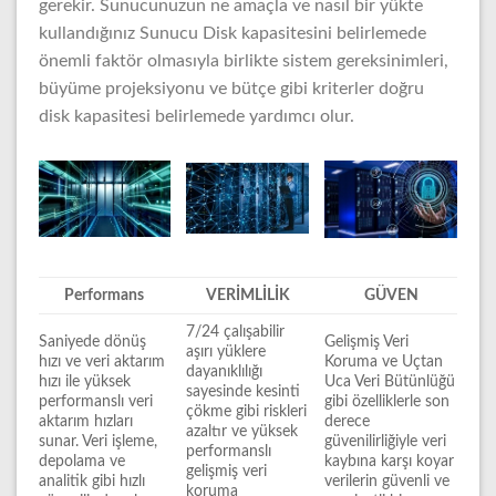
gerekir. Sunucunuzun ne amaçla ve nasıl bir yükte
kullandığınız Sunucu Disk kapasitesini belirlemede
önemli faktör olmasıyla birlikte sistem gereksinimleri,
büyüme projeksiyonu ve bütçe gibi kriterler doğru
disk kapasitesi belirlemede yardımcı olur.
Performans
VERİMLİLİK
GÜVEN
7/24 çalışabilir
Saniyede dönüş
Gelişmiş Veri
aşırı yüklere
hızı ve veri aktarım
Koruma ve Uçtan
dayanıklılığı
hızı ile yüksek
Uca Veri Bütünlüğü
sayesinde kesinti
performanslı veri
gibi özelliklerle son
çökme gibi riskleri
aktarım hızları
derece
azaltır ve yüksek
sunar. Veri işleme,
güvenilirliğiyle veri
performanslı
depolama ve
kaybına karşı koyar
gelişmiş veri
analitik gibi hızlı
verilerin güvenli ve
koruma