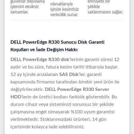
güvenilir depolama
emniyetli bir
olanaklarıyla
işlemini eksiksiz
şekilde
işinize kesintisiz
tamamlar.
saklanmasını sağlar.
verimlilik sunar.
DELL PowerEdge R330 Sunucu Disk Garanti
Koşulları ve İade Değişim Hakkı
DELL PowerEdge R330 disk
‘lerinin garanti süresi 12
aydır ve bu süre, fatura kesim tarihi itibarıyla başlar.
12 ay içinde arızalanan
SAS Disk
‘ler, garanti
kapsamında firmamız tarafından birebir yeni ürün ile
değiştirilecektir.
DELL PowerEdge R330 Server
HDD
‘lerin de üretici kodları farklılık gösterebilir. Bu
durum cihazı veya sisteminizi sorunsuz bir şekilde
çalışmasına engel olmayarak %100 uyum garantisi
verilmektedir. Stoklarımızdaki ürünleri, 14 gün
içerisinde kolayca iade edebilirsiniz.