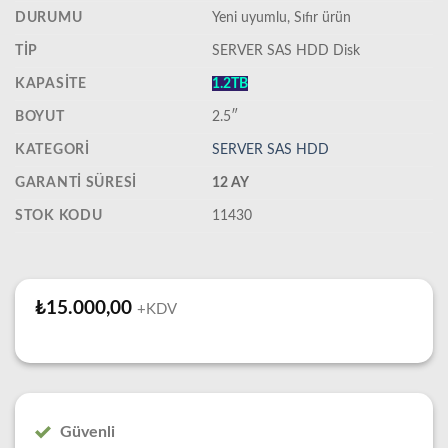
DURUMU
‎Yeni uyumlu, Sıfır ürün
TIP
SERVER SAS HDD Disk
KAPASITE
1.2TB
BOYUT
2.5″
KATEGORI
SERVER SAS HDD
GARANTI SÜRESI
12 AY
STOK KODU
11430
₺
15.000,00
+KDV
Güvenli